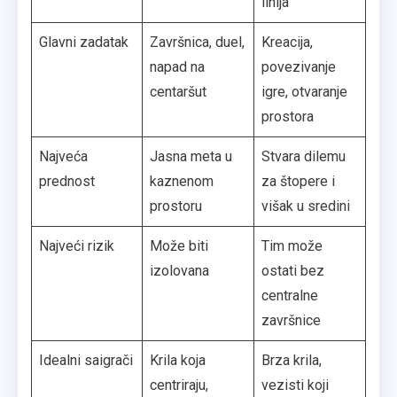
linija
Glavni zadatak
Završnica, duel,
Kreacija,
napad na
povezivanje
centaršut
igre, otvaranje
prostora
Najveća
Jasna meta u
Stvara dilemu
prednost
kaznenom
za štopere i
prostoru
višak u sredini
Najveći rizik
Može biti
Tim može
izolovana
ostati bez
centralne
završnice
Idealni saigrači
Krila koja
Brza krila,
centriraju,
vezisti koji