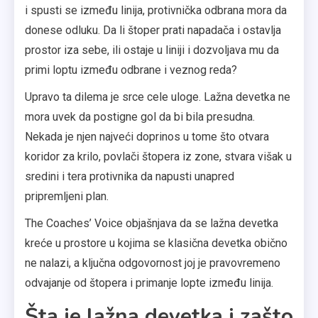
i spusti se između linija, protivnička odbrana mora da
donese odluku. Da li štoper prati napadača i ostavlja
prostor iza sebe, ili ostaje u liniji i dozvoljava mu da
primi loptu između odbrane i veznog reda?
Upravo ta dilema je srce cele uloge. Lažna devetka ne
mora uvek da postigne gol da bi bila presudna.
Nekada je njen najveći doprinos u tome što otvara
koridor za krilo, povlači štopera iz zone, stvara višak u
sredini i tera protivnika da napusti unapred
pripremljeni plan.
The Coaches’ Voice objašnjava da se lažna devetka
kreće u prostore u kojima se klasična devetka obično
ne nalazi, a ključna odgovornost joj je pravovremeno
odvajanje od štopera i primanje lopte između linija.
Šta je lažna devetka i zašto