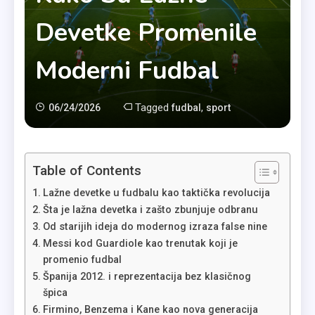
Devetke Promenile
Moderni Fudbal
Tagged
,
06/24/2026
fudbal
sport
Table of Contents
Lažne devetke u fudbalu kao taktička revolucija
Šta je lažna devetka i zašto zbunjuje odbranu
Od starijih ideja do modernog izraza false nine
Messi kod Guardiole kao trenutak koji je
promenio fudbal
Španija 2012. i reprezentacija bez klasičnog
špica
Firmino, Benzema i Kane kao nova generacija