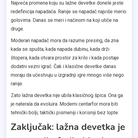
Najveća promena koju su lažne devetke donele jeste
redefinicija napadača. Ranije se napadač najviše merio
golovima. Danas se meri i načinom na koji utiče na
druge.
Moderan napadač mora da razume presing, da zna
kada se spušta, kada napada dubinu, kada drži
štopera, kada otvara prostor za krilo i kada postaje
dodatni vezni igrač. Čak i klasične devetke danas
moraju da učestvuju u izgradnji igre mnogo više nego
ranije.
Zato lažna devetka nije ubila klasičnog špica. Ona ga
je naterala da evoluira. Moderni centarfor mora biti
tehnički bolji, taktički pismeniji i korisniji bez lopte.
Zaključak: lažna devetka je