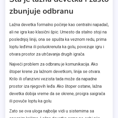
zbunjuje odbranu
Lažna devetka formalno počinje kao centralni napadač,
ali ne igra kao klasični špic. Umesto da stalno stoji na
poslednjoj liniji, ona se spušta ka veznom redu, prima
loptu leđima ili poluokrenuta ka golu, povezuje igru i
otvara prostor za utrčavanja drugih igrača.
Najveći problem za odbranu je komunikacija. Ako
štoper krene za lažnom devetkom, linija se otvara.
Krilo ili ofanzivni vezista tada može da napadne
prostor iza njegovih leđa. Ako štoper ostane, lažna
devetka dobija vreme da se okrene, proigra saigrača
ili povuče loptu ka golu.
Zato se ova uloga najbolje vidi u sistemima sa