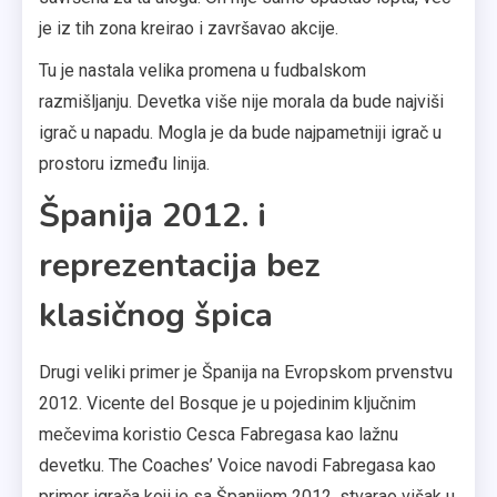
je iz tih zona kreirao i završavao akcije.
Tu je nastala velika promena u fudbalskom
razmišljanju. Devetka više nije morala da bude najviši
igrač u napadu. Mogla je da bude najpametniji igrač u
prostoru između linija.
Španija 2012. i
reprezentacija bez
klasičnog špica
Drugi veliki primer je Španija na Evropskom prvenstvu
2012. Vicente del Bosque je u pojedinim ključnim
mečevima koristio Cesca Fabregasa kao lažnu
devetku. The Coaches’ Voice navodi Fabregasa kao
primer igrača koji je sa Španijom 2012. stvarao višak u