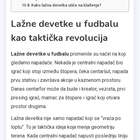
Kako lažna devetka utiče na klađenje?
Lažne devetke u fudbalu
kao taktička revolucija
Lažne devetke u fudbalu
promenile su način na koji
gledamo napadače. Nekada je centralni napadač bio
igrač koji stoji između štopera, čeka centaršut, napada
prvu stativu i završava akcije u kaznenom prostoru.
Danas centarfor može da bude i kreator, vezista, prvi
presing igrač, mamac za štopere i igrač koji otvara
prostor drugima.
Lažna devetka nije samo napadač koji se “vraća po
loptu”. To je taktička ideja koja menja geometriju
terena. Kada centralni napadač napusti poslednju liniju