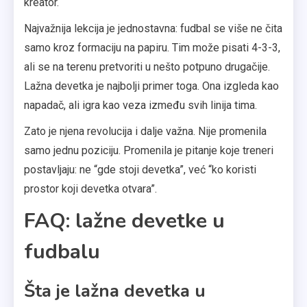
kreator.
Najvažnija lekcija je jednostavna: fudbal se više ne čita
samo kroz formaciju na papiru. Tim može pisati 4-3-3,
ali se na terenu pretvoriti u nešto potpuno drugačije.
Lažna devetka je najbolji primer toga. Ona izgleda kao
napadač, ali igra kao veza između svih linija tima.
Zato je njena revolucija i dalje važna. Nije promenila
samo jednu poziciju. Promenila je pitanje koje treneri
postavljaju: ne “gde stoji devetka”, već “ko koristi
prostor koji devetka otvara”.
FAQ: lažne devetke u
fudbalu
Šta je lažna devetka u