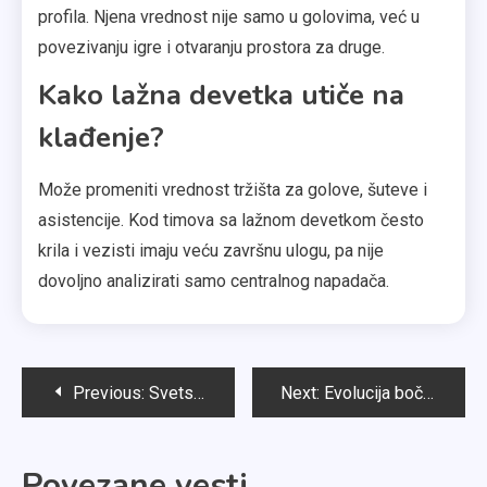
profila. Njena vrednost nije samo u golovima, već u
povezivanju igre i otvaranju prostora za druge.
Kako lažna devetka utiče na
klađenje?
Može promeniti vrednost tržišta za golove, šuteve i
asistencije. Kod timova sa lažnom devetkom često
krila i vezisti imaju veću završnu ulogu, pa nije
dovoljno analizirati samo centralnog napadača.
Post
Previous:
Svetsko prvenstvo 2026: kako novi format sa 48 reprezentacija menja fudbal, kvote i očekivanja
Next:
Evolucija bočnih bekova: kako su 3‑5‑2, 4‑3‑3 i inverted full‑back promenili uloge
navigation
Povezane vesti