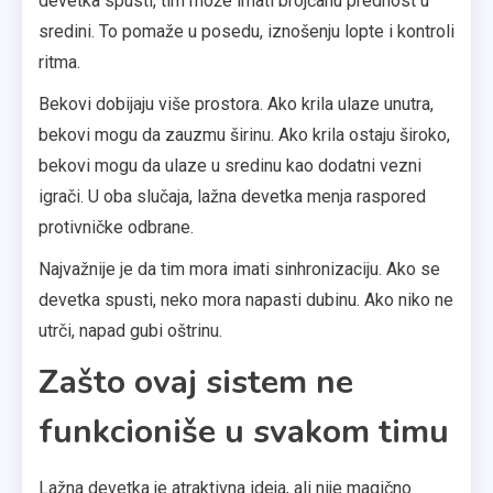
devetka spusti, tim može imati brojčanu prednost u
sredini. To pomaže u posedu, iznošenju lopte i kontroli
ritma.
Bekovi dobijaju više prostora. Ako krila ulaze unutra,
bekovi mogu da zauzmu širinu. Ako krila ostaju široko,
bekovi mogu da ulaze u sredinu kao dodatni vezni
igrači. U oba slučaja, lažna devetka menja raspored
protivničke odbrane.
Najvažnije je da tim mora imati sinhronizaciju. Ako se
devetka spusti, neko mora napasti dubinu. Ako niko ne
utrči, napad gubi oštrinu.
Zašto ovaj sistem ne
funkcioniše u svakom timu
Lažna devetka je atraktivna ideja, ali nije magično