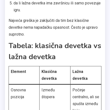
da li lažna devetka ima završnicu ili samo povezuje
igru.
Najveća greška je zaključiti da tim bez klasične
devetke nema napadačku opasnost. Često je upravo
suprotno.
Tabela: klasična devetka vs
lažna devetka
Element
Klasična
Lažna
devetka
devetka
Osnovna
Između
Počinje
pozicija
štopera
centralno, ali se
spušta između