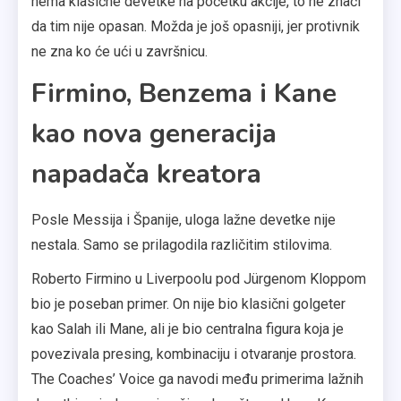
nema klasične devetke na početku akcije, to ne znači
da tim nije opasan. Možda je još opasniji, jer protivnik
ne zna ko će ući u završnicu.
Firmino, Benzema i Kane
kao nova generacija
napadača kreatora
Posle Messija i Španije, uloga lažne devetke nije
nestala. Samo se prilagodila različitim stilovima.
Roberto Firmino u Liverpoolu pod Jürgenom Kloppom
bio je poseban primer. On nije bio klasični golgeter
kao Salah ili Mane, ali je bio centralna figura koja je
povezivala presing, kombinaciju i otvaranje prostora.
The Coaches’ Voice ga navodi među primerima lažnih