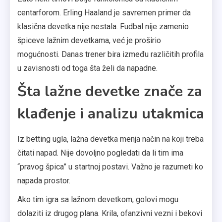
centarforom. Erling Haaland je savremen primer da
klasična devetka nije nestala. Fudbal nije zamenio
špiceve lažnim devetkama, već je proširio
mogućnosti. Danas trener bira između različitih profila
u zavisnosti od toga šta želi da napadne.
Šta lažne devetke znače za
klađenje i analizu utakmica
Iz betting ugla, lažna devetka menja način na koji treba
čitati napad. Nije dovoljno pogledati da li tim ima
“pravog špica” u startnoj postavi. Važno je razumeti ko
napada prostor.
Ako tim igra sa lažnom devetkom, golovi mogu
dolaziti iz drugog plana. Krila, ofanzivni vezni i bekovi