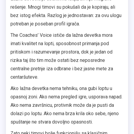
rešenje. Mnogi timovi su pokušali da je kopiraju, ali
bez istog efekta. Razlog je jednostavan: za ovu ulogu
potreban je poseban profil igrača.
The Coaches’ Voice ističe da lažna devetka mora
imati kvalitet na lopti, sposobnost primanja pod
pritiskom i razumevanje prostora, dok je jedan od
rizika taj što tim može ostati bez neposredne
centralne pretnje iza odbrane i bez jasne mete za
centaršuteve.
Ako lažna devetka nema tehniku, ona gubi loptu u
opasnoj zoni. Ako nema pregled igre, usporava napad.
Ako nema završnicu, protivnik može da je pusti da
dolazi po loptu. Ako nema brza krila oko sebe, njeno
spuštanje ne stvara dovoljno opasnosti.
Zato neki timovi bolje funkcionišu sa klasičnim