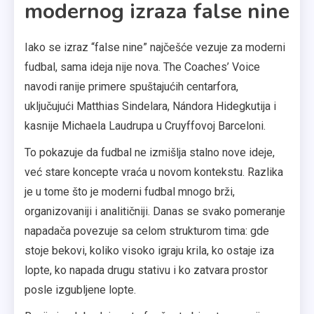
modernog izraza false nine
Iako se izraz “false nine” najčešće vezuje za moderni
fudbal, sama ideja nije nova. The Coaches’ Voice
navodi ranije primere spuštajućih centarfora,
uključujući Matthias Sindelara, Nándora Hidegkutija i
kasnije Michaela Laudrupa u Cruyffovoj Barceloni.
To pokazuje da fudbal ne izmišlja stalno nove ideje,
već stare koncepte vraća u novom kontekstu. Razlika
je u tome što je moderni fudbal mnogo brži,
organizovaniji i analitičniji. Danas se svako pomeranje
napadača povezuje sa celom strukturom tima: gde
stoje bekovi, koliko visoko igraju krila, ko ostaje iza
lopte, ko napada drugu stativu i ko zatvara prostor
posle izgubljene lopte.