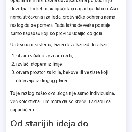
opasnim krilima. Lažna devetka sama po sebi nije
dovoljna. Potrebni su igrači koji napadaju dubinu. Ako
nema utrčavanja iza leđa, protivnička odbrana nema
razlog da se pomera. Tada lažna devetka postaje
samo napadač koji se previše udaljio od gola.
U idealnom sistemu, lažna devetka radi tri stvari:
stvara višak u veznom redu;
izvlači štopera iz linije;
otvara prostor za krila, bekove ili veziste koji
utrčavaju iz drugog plana.
To je razlog zašto ova uloga nije samo individualna,
već kolektivna. Tim mora da se kreće u skladu sa
napadačem.
Od starijih ideja do