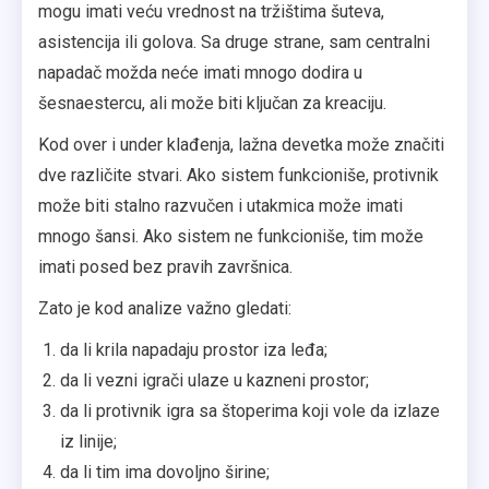
mogu imati veću vrednost na tržištima šuteva,
asistencija ili golova. Sa druge strane, sam centralni
napadač možda neće imati mnogo dodira u
šesnaestercu, ali može biti ključan za kreaciju.
Kod over i under klađenja, lažna devetka može značiti
dve različite stvari. Ako sistem funkcioniše, protivnik
može biti stalno razvučen i utakmica može imati
mnogo šansi. Ako sistem ne funkcioniše, tim može
imati posed bez pravih završnica.
Zato je kod analize važno gledati:
da li krila napadaju prostor iza leđa;
da li vezni igrači ulaze u kazneni prostor;
da li protivnik igra sa štoperima koji vole da izlaze
iz linije;
da li tim ima dovoljno širine;