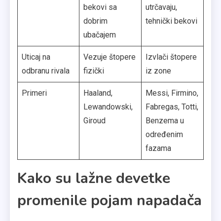
bekovi sa
utrčavaju,
dobrim
tehnički bekovi
ubačajem
Uticaj na
Vezuje štopere
Izvlači štopere
odbranu rivala
fizički
iz zone
Primeri
Haaland,
Messi, Firmino,
Lewandowski,
Fabregas, Totti,
Giroud
Benzema u
određenim
fazama
Kako su lažne devetke
promenile pojam napadača