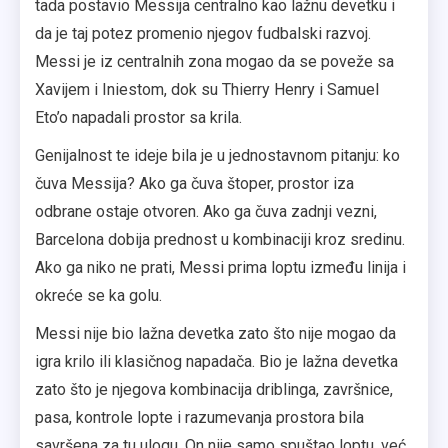
tada postavio Messija centralno kao lažnu devetku i
da je taj potez promenio njegov fudbalski razvoj.
Messi je iz centralnih zona mogao da se poveže sa
Xavijem i Iniestom, dok su Thierry Henry i Samuel
Eto’o napadali prostor sa krila.
Genijalnost te ideje bila je u jednostavnom pitanju: ko
čuva Messija? Ako ga čuva štoper, prostor iza
odbrane ostaje otvoren. Ako ga čuva zadnji vezni,
Barcelona dobija prednost u kombinaciji kroz sredinu.
Ako ga niko ne prati, Messi prima loptu između linija i
okreće se ka golu.
Messi nije bio lažna devetka zato što nije mogao da
igra krilo ili klasičnog napadača. Bio je lažna devetka
zato što je njegova kombinacija driblinga, završnice,
pasa, kontrole lopte i razumevanja prostora bila
savršena za tu ulogu. On nije samo spuštao loptu, već