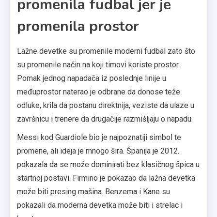
promenila fudbal jer je
promenila prostor
Lažne devetke su promenile moderni fudbal zato što
su promenile način na koji timovi koriste prostor.
Pomak jednog napadača iz poslednje linije u
međuprostor naterao je odbrane da donose teže
odluke, krila da postanu direktnija, veziste da ulaze u
završnicu i trenere da drugačije razmišljaju o napadu.
Messi kod Guardiole bio je najpoznatiji simbol te
promene, ali ideja je mnogo šira. Španija je 2012.
pokazala da se može dominirati bez klasičnog špica u
startnoj postavi. Firmino je pokazao da lažna devetka
može biti presing mašina. Benzema i Kane su
pokazali da moderna devetka može biti i strelac i