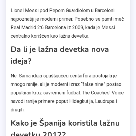
Lionel Messi pod Pepom Guardiolom u Barceloni
najpoznatiji je moderni primer. Posebno se pamti meč
Real Madrid 2:6 Barcelona iz 2009, kada je Messi
centralno korišćen kao lažna devetka.
Da li je lažna devetka nova
ideja?
Ne. Sama ideja spuštajućeg centarfora postojala je
mnogo ranije, ali je moderni izraz “false nine” postao
popularan kroz savremeni fudbal. The Coaches’ Voice
navodi ranije primere poput Hidegkutija, Laudrupa i
drugih.
Kako je Španija koristila lažnu
devetku 2012?