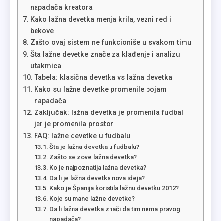
napadača kreatora
Kako lažna devetka menja krila, vezni red i
bekove
Zašto ovaj sistem ne funkcioniše u svakom timu
Šta lažne devetke znače za klađenje i analizu
utakmica
Tabela: klasična devetka vs lažna devetka
Kako su lažne devetke promenile pojam
napadača
Zaključak: lažna devetka je promenila fudbal
jer je promenila prostor
FAQ: lažne devetke u fudbalu
Šta je lažna devetka u fudbalu?
Zašto se zove lažna devetka?
Ko je najpoznatija lažna devetka?
Da li je lažna devetka nova ideja?
Kako je Španija koristila lažnu devetku 2012?
Koje su mane lažne devetke?
Da li lažna devetka znači da tim nema pravog
napadača?