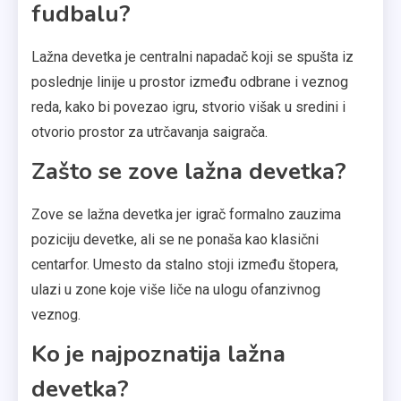
fudbalu?
Lažna devetka je centralni napadač koji se spušta iz
poslednje linije u prostor između odbrane i veznog
reda, kako bi povezao igru, stvorio višak u sredini i
otvorio prostor za utrčavanja saigrača.
Zašto se zove lažna devetka?
Zove se lažna devetka jer igrač formalno zauzima
poziciju devetke, ali se ne ponaša kao klasični
centarfor. Umesto da stalno stoji između štopera,
ulazi u zone koje više liče na ulogu ofanzivnog
veznog.
Ko je najpoznatija lažna
devetka?