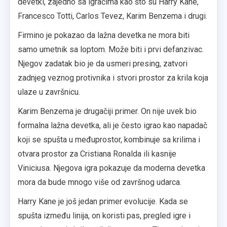
devetki, zajedno sa igračima kao što su Harry Kane,
Francesco Totti, Carlos Tevez, Karim Benzema i drugi.
Firmino je pokazao da lažna devetka ne mora biti
samo umetnik sa loptom. Može biti i prvi defanzivac.
Njegov zadatak bio je da usmeri presing, zatvori
zadnjeg veznog protivnika i stvori prostor za krila koja
ulaze u završnicu.
Karim Benzema je drugačiji primer. On nije uvek bio
formalna lažna devetka, ali je često igrao kao napadač
koji se spušta u međuprostor, kombinuje sa krilima i
otvara prostor za Cristiana Ronalda ili kasnije
Viniciusa. Njegova igra pokazuje da moderna devetka
mora da bude mnogo više od završnog udarca.
Harry Kane je još jedan primer evolucije. Kada se
spušta između linija, on koristi pas, pregled igre i