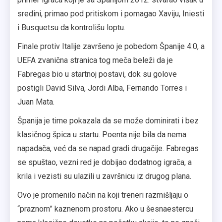
sredini, primao pod pritiskom i pomagao Xaviju, Iniesti
i Busquetsu da kontrolišu loptu.
Finale protiv Italije završeno je pobedom Španije 4:0, a
UEFA zvanična stranica tog meča beleži da je
Fabregas bio u startnoj postavi, dok su golove
postigli David Silva, Jordi Alba, Fernando Torres i
Juan Mata.
Španija je time pokazala da se može dominirati i bez
klasičnog špica u startu. Poenta nije bila da nema
napadača, već da se napad gradi drugačije. Fabregas
se spuštao, vezni red je dobijao dodatnog igrača, a
krila i vezisti su ulazili u završnicu iz drugog plana.
Ovo je promenilo način na koji treneri razmišljaju o
“praznom” kaznenom prostoru. Ako u šesnaestercu