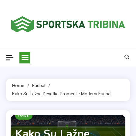
Skip
to
content
Sportska tribina
Home
Fudbal
Kako Su Lažne Devetke Promenile Moderni
Fudbal
Fudbal
Kako Su Lažne