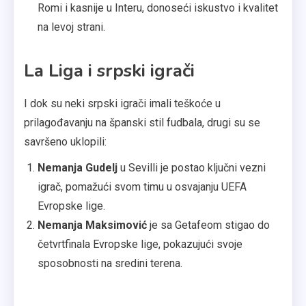
Romi i kasnije u Interu, donoseći iskustvo i kvalitet
na levoj strani.
La Liga i srpski igrači
I dok su neki srpski igrači imali teškoće u
prilagođavanju na španski stil fudbala, drugi su se
savršeno uklopili:
Nemanja Gudelj
u Sevilli je postao ključni vezni
igrač, pomažući svom timu u osvajanju UEFA
Evropske lige.
Nemanja Maksimović
je sa Getafeom stigao do
četvrtfinala Evropske lige, pokazujući svoje
sposobnosti na sredini terena.