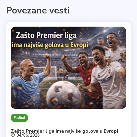
Povezane vesti
Fudbal
Zašto Premier liga ima najviše golova u Evropi
04/06/2026