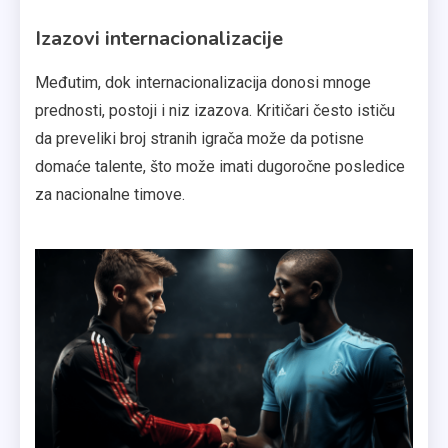
Izazovi internacionalizacije
Međutim, dok internacionalizacija donosi mnoge
prednosti, postoji i niz izazova. Kritičari često ističu
da preveliki broj stranih igrača može da potisne
domaće talente, što može imati dugoročne posledice
za nacionalne timove.