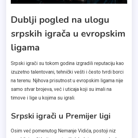
Dublji pogled na ulogu
srpskih igrača u evropskim
ligama
Srpski igrači su tokom godina izgradili reputaciju kao
izuzetno talentovani, tehnički vešti i često tvrdi borci
na terenu. Njihova prisutnost u evropskim ligama nije
samo stvar brojeva, već i uticaja koji su imali na
timove i lige u kojima su igrali.
Srpski igrači u Premijer ligi
Osim već pomenutog Nemanje Vidića, postoji niz