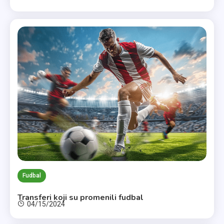
Fudbal
Transferi koji su promenili fudbal
04/15/2024