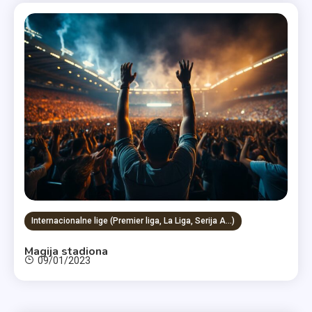
Internacionalne lige (Premier liga, La Liga, Serija A...)
Magija stadiona
09/01/2023