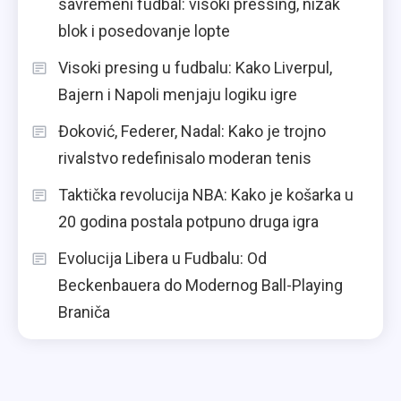
savremeni fudbal: visoki pressing, nizak
blok i posedovanje lopte
Visoki presing u fudbalu: Kako Liverpul,
Bajern i Napoli menjaju logiku igre
Đoković, Federer, Nadal: Kako je trojno
rivalstvo redefinisalo moderan tenis
Taktička revolucija NBA: Kako je košarka u
20 godina postala potpuno druga igra
Evolucija Libera u Fudbalu: Od
Beckenbauera do Modernog Ball-Playing
Braniča