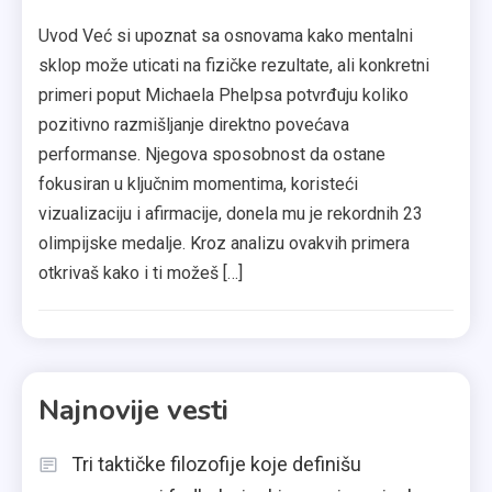
Uvod Već si upoznat sa osnovama kako mentalni
sklop može uticati na fizičke rezultate, ali konkretni
primeri poput Michaela Phelpsa potvrđuju koliko
pozitivno razmišljanje direktno povećava
performanse. Njegova sposobnost da ostane
fokusiran u ključnim momentima, koristeći
vizualizaciju i afirmacije, donela mu je rekordnih 23
olimpijske medalje. Kroz analizu ovakvih primera
otkrivaš kako i ti možeš […]
Najnovije vesti
Tri taktičke filozofije koje definišu