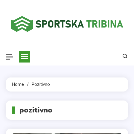
Skip
to
content
Sportska tribina
Home
Pozitivno
pozitivno