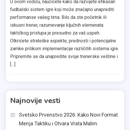
U ovom vodiču, naučićete kako da razvijete efikasan
fudbalski sistem igre koji može značajno unaprediti
performanse vašeg tima. Bilo da ste početnik ili
iskusni trener, razumevanje ključnih elemenata
taktičkog pristupa je presudno za vaš uspeh.
Otkrićete strateške aspekte, prednosti i potencijalne
zamke prilikom implementacije različitih sistema igre.
Pripremite se da unapredite svoje trenerske veštine i
[…]
Najnovije vesti
Svetsko Prvenstvo 2026: Kako Novi Format
Menja Taktiku i Otvara Vrata Malim