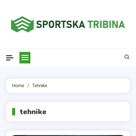
Skip
to
content
Sportska tribina
Home
Tehnike
tehnike