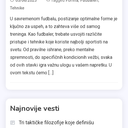
Tagged
,
,
05/06/2025
Forma
Fudbaleri
Tehnike
U savremenom fudbalu, postizanje optimalne forme je
ključno za uspeh, a to zahteva više od samog
treninga. Kao fudbaler, trebate usvojiti različite
pristupe i tehnike koje koriste najbolji sportisti na
svetu. Od pravilne ishrane, preko mentalne
spremnosti, do specifičnih kondicionih vežbi, svaka
od ovih stavki igra važnu ulogu u vašem napretku. U
ovom tekstu ćemo […]
Najnovije vesti
Tri taktičke filozofije koje definišu